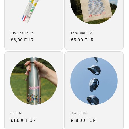
t
i
o
n
Bic 4 couleurs
Tote Bag 2026
Prix
€6,00 EUR
Prix
€5,00 EUR
:
habituel
habituel
Gourde
Casquette
Prix
€18,00 EUR
Prix
€18,00 EUR
habituel
habituel