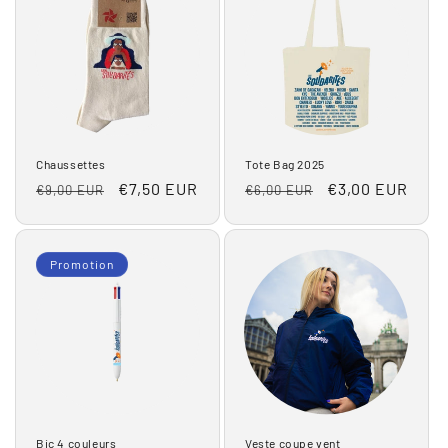
Chaussettes
Tote Bag 2025
Prix
Prix
€7,50 EUR
Prix
Prix
€3,00 EUR
€9,00 EUR
€6,00 EUR
habituel
promotionnel
habituel
promotionnel
Promotion
Bic 4 couleurs
Veste coupe vent