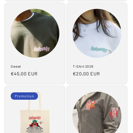
Sweat
T-Shirt 2026
Prix
€45,00 EUR
Prix
€20,00 EUR
habituel
habituel
Promotion