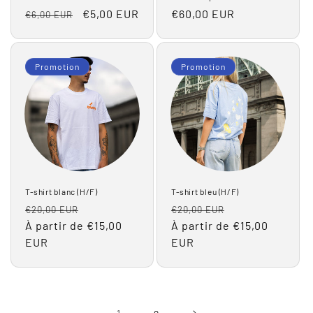
Prix
Prix
€5,00 EUR
Prix
€60,00 EUR
€6,00 EUR
habituel
promotionnel
habituel
Promotion
Promotion
T-shirt blanc (H/F)
T-shirt bleu (H/F)
Prix
Prix
Prix
Prix
€20,00 EUR
€20,00 EUR
habituel
À partir de €15,00
promotionnel
habituel
À partir de €15,00
promotionnel
EUR
EUR