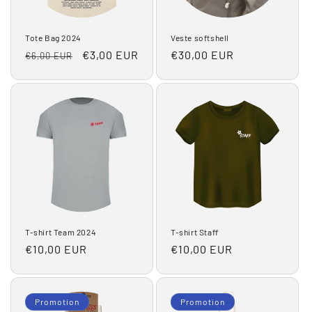
Tote Bag 2024
Veste softshell
Prix
Prix
€3,00 EUR
Prix
€30,00 EUR
€6,00 EUR
habituel
promotionnel
habituel
T-shirt Team 2024
T-shirt Staff
Prix
€10,00 EUR
Prix
€10,00 EUR
habituel
habituel
Promotion
Promotion