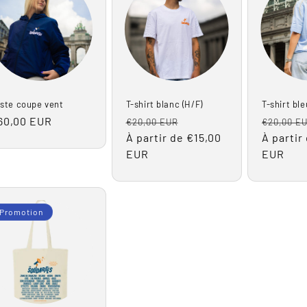
ste coupe vent
T-shirt blanc (H/F)
T-shirt ble
rix
60,00 EUR
Prix
Prix
Prix
€20,00 EUR
€20,00 E
abituel
habituel
À partir de €15,00
promotionnel
habituel
À partir
EUR
EUR
Promotion