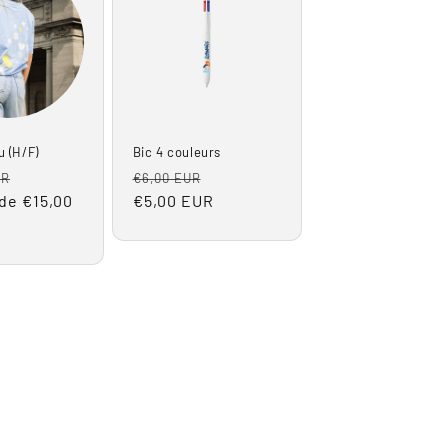
u (H/F)
Bic 4 couleurs
Prix
Prix
Prix
UR
€6,00 EUR
 de €15,00
promotionnel
habituel
€5,00 EUR
promotionnel