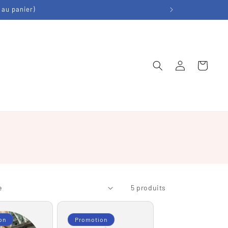
 au panier)
Connexion
Panier
5 produits
on
Promotion