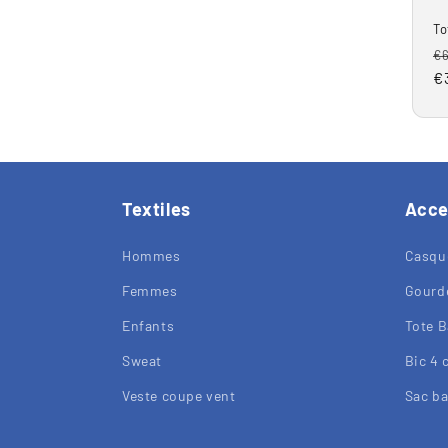
To
P
€
h
€
Textiles
Acce
Hommes
Casqu
Femmes
Gourd
Enfants
Tote B
Sweat
Bic 4 
Veste coupe vent
Sac b