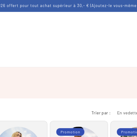
26 offert pour tout achat supérieur à 30,- € (Ajoutez-le vous-même
Trier par :
Promotion
Promoti